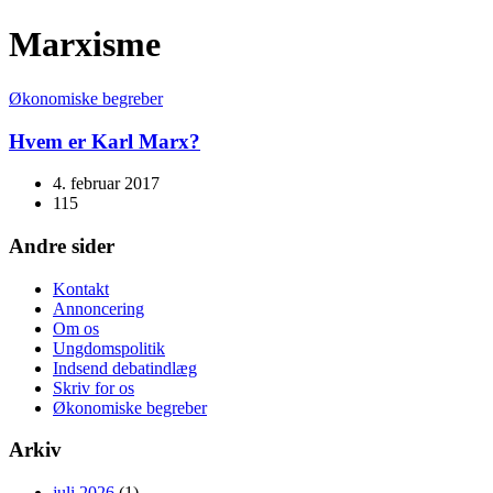
Marxisme
Økonomiske begreber
Hvem er Karl Marx?
4. februar 2017
115
Andre sider
Kontakt
Annoncering
Om os
Ungdomspolitik
Indsend debatindlæg
Skriv for os
Økonomiske begreber
Arkiv
juli 2026
(1)