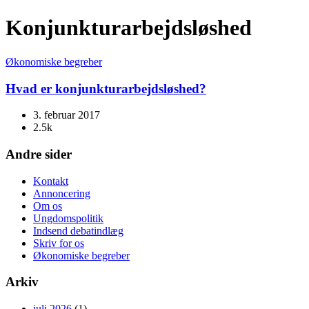
Konjunkturarbejdsløshed
Økonomiske begreber
Hvad er konjunkturarbejdsløshed?
3. februar 2017
2.5k
Andre sider
Kontakt
Annoncering
Om os
Ungdomspolitik
Indsend debatindlæg
Skriv for os
Økonomiske begreber
Arkiv
juli 2026
(1)