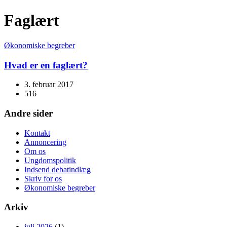
Faglært
Økonomiske begreber
Hvad er en faglært?
3. februar 2017
516
Andre sider
Kontakt
Annoncering
Om os
Ungdomspolitik
Indsend debatindlæg
Skriv for os
Økonomiske begreber
Arkiv
juli 2026
(1)