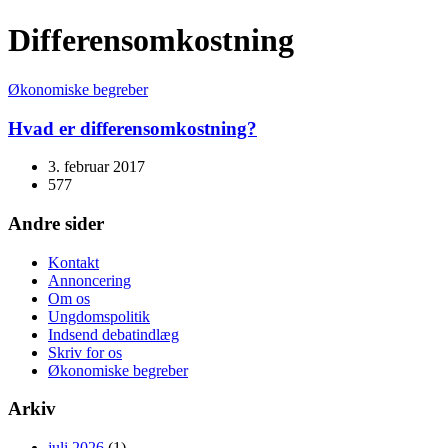
Differensomkostning
Økonomiske begreber
Hvad er differensomkostning?
3. februar 2017
577
Andre sider
Kontakt
Annoncering
Om os
Ungdomspolitik
Indsend debatindlæg
Skriv for os
Økonomiske begreber
Arkiv
juli 2026
(1)