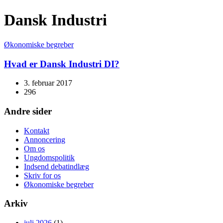
Dansk Industri
Økonomiske begreber
Hvad er Dansk Industri DI?
3. februar 2017
296
Andre sider
Kontakt
Annoncering
Om os
Ungdomspolitik
Indsend debatindlæg
Skriv for os
Økonomiske begreber
Arkiv
juli 2026
(1)