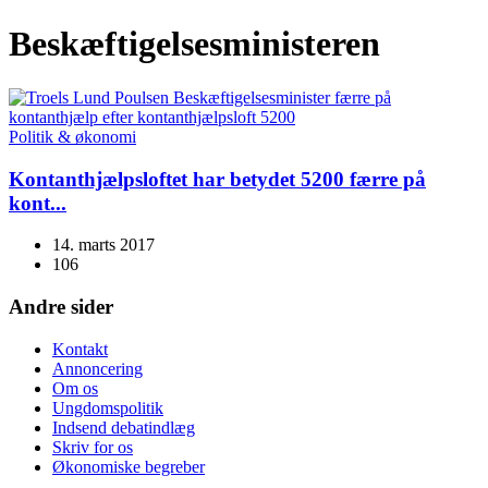
Beskæftigelsesministeren
Politik & økonomi
Kontanthjælpsloftet har betydet 5200 færre på
kont...
14. marts 2017
106
Andre sider
Kontakt
Annoncering
Om os
Ungdomspolitik
Indsend debatindlæg
Skriv for os
Økonomiske begreber