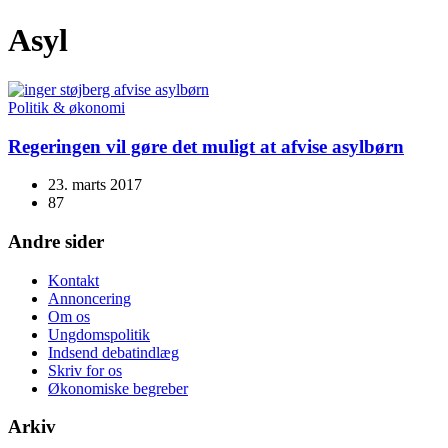
Asyl
Politik & økonomi
Regeringen vil gøre det muligt at afvise asylbørn
23. marts 2017
87
Andre sider
Kontakt
Annoncering
Om os
Ungdomspolitik
Indsend debatindlæg
Skriv for os
Økonomiske begreber
Arkiv