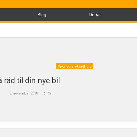
Blog
Debat
Sponsoreret indhold
 råd til din nye bil
5. november 2018
75